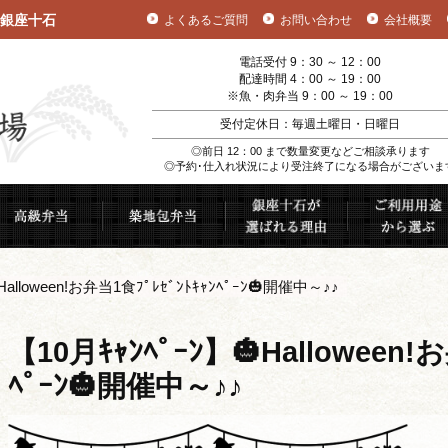
銀座十石
よくあるご質問
お問い合わせ
会社概要
電話受付 9：30 ～ 12：00
配達時間 4：00 ～ 19：00
※魚・肉弁当 9：00 ～ 19：00
受付定休日：毎週土曜日・日曜日
◎前日 12：00 まで数量変更などご相談承ります
◎予約･仕入れ状況により受注終了になる場合がございま
むすび
高級弁当
築地包弁当
銀座十石が選ば
Halloween!お弁当1食ﾌﾟﾚｾﾞﾝﾄｷｬﾝﾍﾟｰﾝ🎃開催中～♪♪
【10月ｷｬﾝﾍﾟｰﾝ】🎃Halloween!
ﾍﾟｰﾝ🎃開催中～♪♪