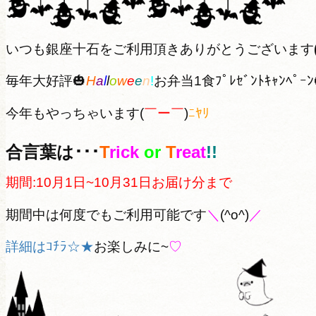
いつも銀座十石をご利用頂きありがとうございます
毎年大好評🎃
H
a
l
l
o
w
e
e
n
!
お弁当1食ﾌﾟﾚｾﾞﾝﾄｷｬﾝﾍﾟｰﾝ
今年もやっちゃいます(
￣ー￣
)
ﾆﾔﾘ
合言葉は･･･
T
rick
or
T
reat
!!
期間:10月1日~10月31日お届け分まで
期間中は何度でもご利用可能です
＼
(^o^)
／
詳細はｺﾁﾗ☆★
お楽しみに~
♡