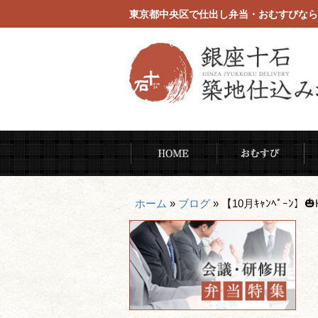
東京都中央区で仕出し弁当・おむすびなら
コ
HOME
お
ン
テ
ン
ホーム
»
ブログ
»
【10月ｷｬﾝﾍﾟｰﾝ】🎃
ツ
へ
ス
キ
ッ
プ