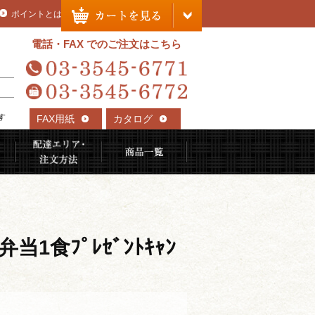
ポイントとは
電話・FAX でのご注文はこちら
す
FAX用紙
カタログ
れる理由
ご利用用途から選ぶ
配達エリア・注文方法
商品一覧
お弁当1食ﾌﾟﾚｾﾞﾝﾄｷｬﾝ