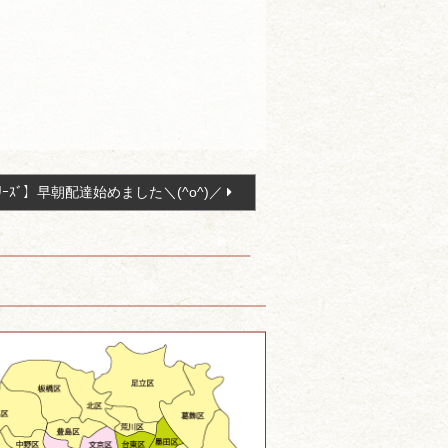
ﾘｰｽﾞ】早朝配達始めました＼(^o^)／