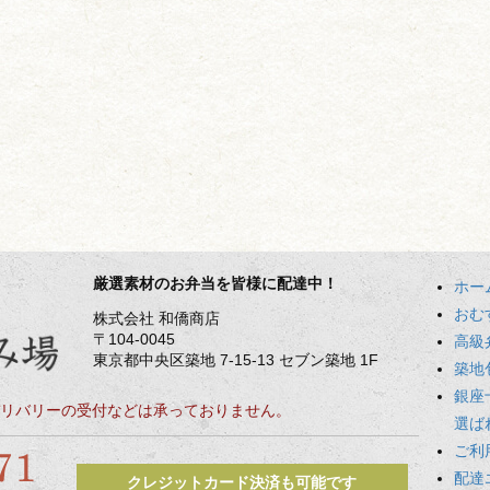
厳選素材のお弁当を皆様に配達中！
ホー
おむ
株式会社 和僑商店
〒104-0045
高級
東京都中央区築地 7-15-13 セブン築地 1F
築地
銀座
リバリーの受付などは承っておりません。
選ば
ご利
配達
クレジットカード決済も可能です