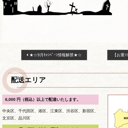
投
★☆9月ｷｬﾝﾍﾟｰﾝ情報解禁★☆
【お重ｼ
稿
ナ
ビ
配送エリア
ゲ
ー
シ
6,000 円（税込）以上で配達いたします。
ョ
中央区、千代田区、港区、江東区、渋谷区、新宿区、
ン
文京区、品川区
種類から選ぶ