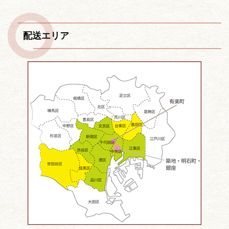
ナ
ビ
ゲ
配送エリア
ー
シ
ョ
ン