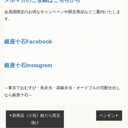
メルマガのご登録はこちらから
会員様限定のお得なキャンペーンや限定商品などご案内いたしま
す。
銀座十石Facebook
銀座十石Instagram
～東京でおむすび・魚弁当・高級弁当・オードブルの宅配仕出し
なら銀座十石～
投
新商品《小包》銀だら西京
ペンギン
稿
漬け