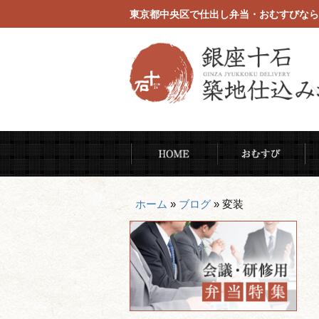
東京都中央区で仕出し弁当・おむすびなら
コ
HOME
お
ン
テ
ン
ホーム
»
ブログ
»
変装
ツ
へ
ス
キ
ッ
プ