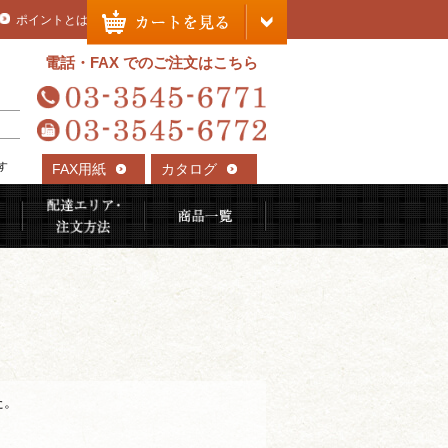
ポイントとは
電話・FAX でのご注文はこちら
す
FAX用紙
カタログ
れる理由
ご利用用途から選ぶ
配達エリア・注文方法
商品一覧
た。