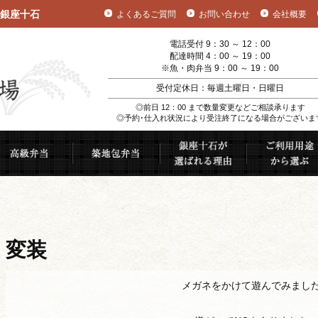
銀座十石
よくあるご質問
お問い合わせ
会社概要
電話受付 9：30 ～ 12：00
配達時間 4：00 ～ 19：00
※魚・肉弁当 9：00 ～ 19：00
受付定休日：毎週土曜日・日曜日
◎前日 12：00 まで数量変更などご相談承ります
◎予約･仕入れ状況により受注終了になる場合がございま
むすび
高級弁当
築地包弁当
銀座十石が選ば
変装
メガネをかけて遊んでみまし