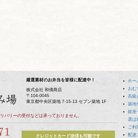
厳選素材のお弁当を皆様に配達中！
ホー
おむ
株式会社 和僑商店
〒104-0045
高級
東京都中央区築地 7-15-13 セブン築地 1F
築地
銀座
リバリーの受付などは承っておりません。
選ば
ご利
配達
クレジットカード決済も可能です