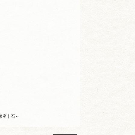
。
銀座十石～