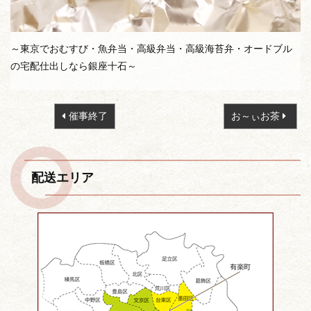
～東京でおむすび・魚弁当・高級弁当・高級海苔弁・オードブル
の宅配仕出しなら銀座十石～
投
催事終了
お～ぃお茶
稿
ナ
ビ
配送エリア
ゲ
ー
シ
ョ
ン