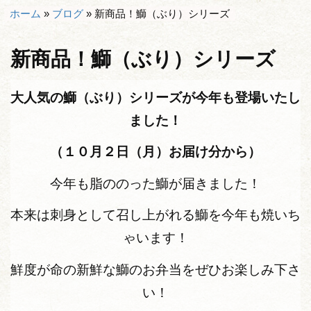
ホーム
»
ブログ
»
新商品！鰤（ぶり）シリーズ
新商品！鰤（ぶり）シリーズ
大人気の鰤（ぶり）シリーズが今年も登場いたし
ました！
（１０月２日（月）お届け分から）
今年も脂ののった鰤が届きました！
本来は刺身として召し上がれる鰤を今年も焼いち
ゃいます！
鮮度が命の新鮮な鰤のお弁当をぜひお楽しみ下さ
い！