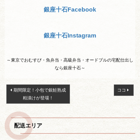
銀座十石Facebook
銀座十石Instagram
～東京でおむすび・魚弁当・高級弁当・オードブルの宅配仕出し
なら銀座十石～
投
期間限定！小包で銀鮭熟成
ココ
稿
粕漬けが登場！
ナ
ビ
ゲ
配送エリア
ー
シ