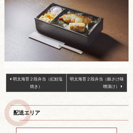
投
明太海苔２段弁当（紅鮭塩
明太海苔２段弁当（銀さけ味
稿
焼き）
噌漬け）
ナ
ビ
ゲ
配送エリア
ー
シ