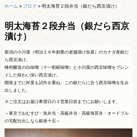
ホーム
»
ブログ
»
明太海苔２段弁当（銀だら西京漬け）
明太海苔２段弁当（銀だら西京
漬け）
新潟の小川屋（明治２６年創業の老舗漬け魚屋）のカナダ産銀だ
ら西京漬け。
峰村醸造の白味噌（十一割糀味噌）と小川屋の西京味噌をブレン
ドした味わい深い西京漬け。
開発までに何度も試作を重ね、この銀だらに合う西京味噌を生み
出しました。
※ご注文はお届け希望日の３営業日前までにお願いします。
～東京でおむすび・魚弁当・高級弁当・高級海苔弁・オードブル
の宅配仕出しなら銀座十石～