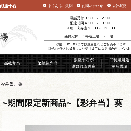
銀座十石
よくあるご質問
お問い合わせ
会社概要
電話受付 9：30 ～ 12：00
配達時間 4：00 ～ 19：00
※魚・肉弁当 9：00 ～ 19：00
受付定休日：毎週土曜日・日曜日
◎前日 12：00 まで数量変更などご相談承ります
◎予約･仕入れ状況により受注終了になる場合がございま
むすび
高級弁当
築地包弁当
銀座十石が選ば
【彩弁当】葵
~期間限定新商品~【彩弁当】葵