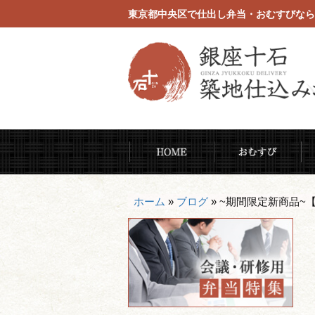
東京都中央区で仕出し弁当・おむすびなら
コ
HOME
お
ン
テ
ン
ホーム
»
ブログ
»
~期間限定新商品~
ツ
へ
ス
キ
ッ
プ