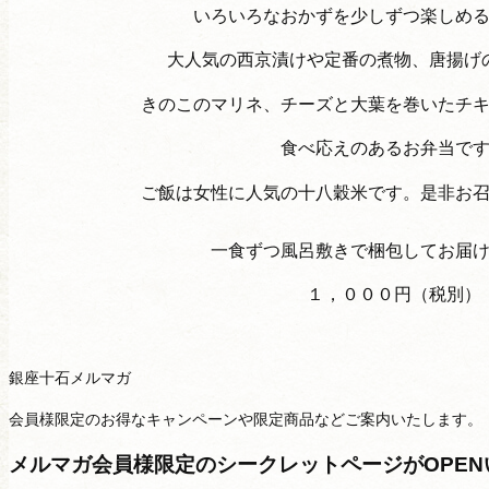
いろいろなおかずを少しずつ楽しめ
大人気の西京漬けや定番の煮物、唐揚げ
きのこのマリネ、チーズと大葉を巻いたチ
食べ応えのあるお弁当で
ご飯は女性に人気の十八穀米です。是非お
一食ずつ風呂敷きで梱包してお届
１，０００円（税別）
銀座十石メルマガ
会員様限定のお得なキャンペーンや限定商品などご案内いたします。
メルマガ会員様限定のシークレットページがOPE
種類から選ぶ