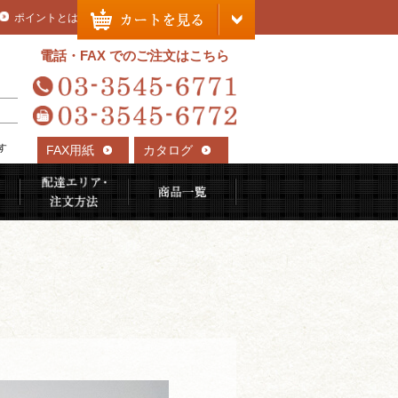
ポイントとは
電話・FAX でのご注文はこちら
す
FAX用紙
カタログ
れる理由
ご利用用途から選ぶ
配達エリア・注文方法
商品一覧