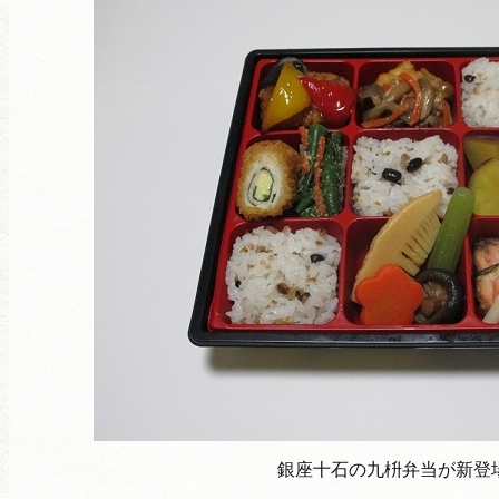
銀座十石の九枡弁当が新登