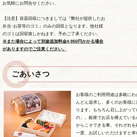
お気軽にお問合せください。
【注意】容器回収につきましては『弊社が提供したお
弁当･お茶等のゴミ』のみの回収となります。他社様
のゴミは回収致しかねます。予めご了承ください。
お知らせ
※また場合によって別途追加料金4,950円かかる場合
がありますのでご注意ください。
ごあいさつ
お客様のご利用用途は多岐にわ
んどん追求し、多くのお客様に
ります。もちろん召し上がって
の」。銀座でお店を構えている
からこそできる事。それぞれを
料理長挨拶
一度、お試しいただけますと幸