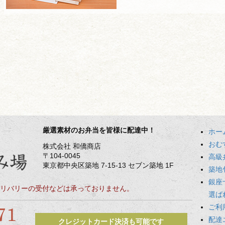
厳選素材のお弁当を皆様に配達中！
ホー
おむ
株式会社 和僑商店
〒104-0045
高級
東京都中央区築地 7-15-13 セブン築地 1F
築地
銀座
リバリーの受付などは承っておりません。
選ば
ご利
配達
クレジットカード決済も可能です