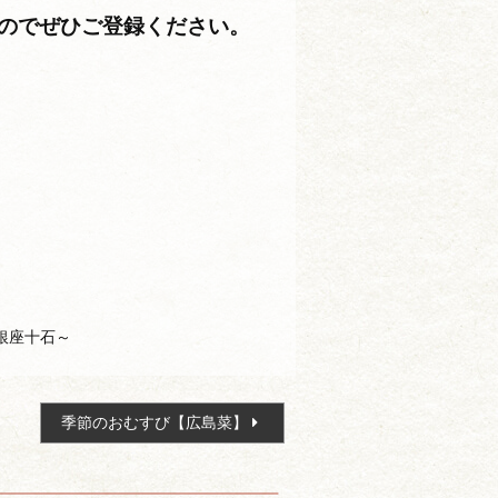
すのでぜひご登録ください。
銀座十石～
季節のおむすび【広島菜】