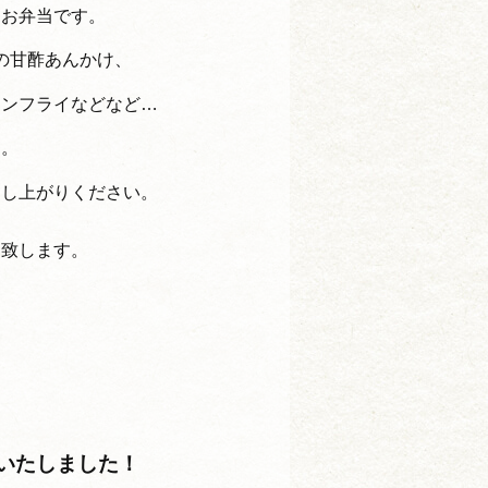
るお弁当です。
の甘酢あんかけ、
キンフライなどなど…
す。
召し上がりください。
け致します。
Nいたしました！