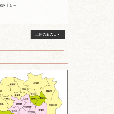
銀座十石～
土用の丑の日