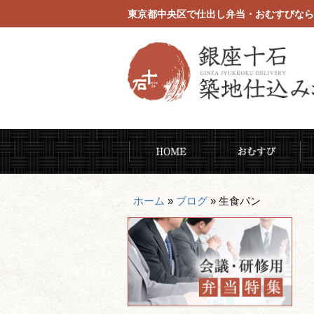
東京都中央区で仕出し弁当・おむすびなら
コ
HOME
お
ン
テ
ン
ホーム
»
ブログ
»
生食パン
ツ
へ
ス
キ
ッ
プ