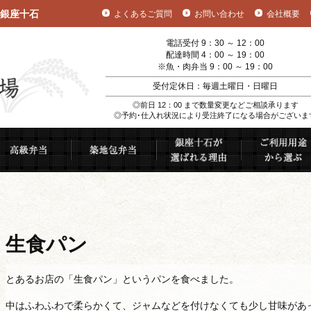
銀座十石
よくあるご質問
お問い合わせ
会社概要
電話受付 9：30 ～ 12：00
配達時間 4：00 ～ 19：00
※魚・肉弁当 9：00 ～ 19：00
受付定休日：毎週土曜日・日曜日
◎前日 12：00 まで数量変更などご相談承ります
◎予約･仕入れ状況により受注終了になる場合がございま
むすび
高級弁当
築地包弁当
銀座十石が選ば
生食パン
とあるお店の「生食パン」というパンを食べました。
中はふわふわで柔らかくて、ジャムなどを付けなくても少し甘味があ