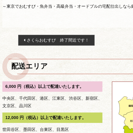
～東京でおむすび・魚弁当・高級弁当・オードブルの宅配仕出しなら
投
さくらおむすび 終了間近です！
稿
ナ
ビ
配送エリア
ゲ
ー
シ
6,000 円（税込）以上で配達いたします。
ョ
中央区、千代田区、港区、江東区、渋谷区、新宿区、
ン
文京区、品川区
12,000 円（税込）以上で配達いたします。
種類から選ぶ
世田谷区、墨田区、台東区、目黒区