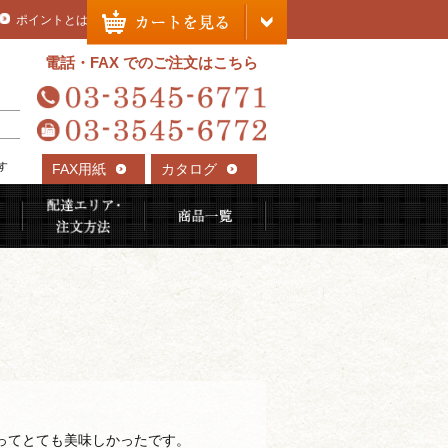
ポイントとは
電話・FAX でのご注文はこちら
す
FAX用紙
カタログ
れる理由
ご利用用途から選ぶ
配達エリア・注文方法
商品一覧
ってとても美味しかったです。