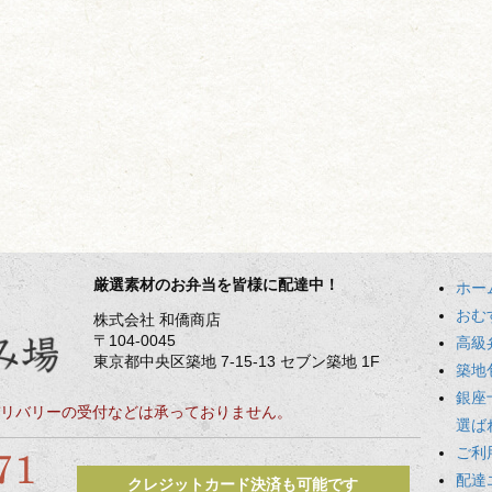
厳選素材のお弁当を皆様に配達中！
ホー
おむ
株式会社 和僑商店
〒104-0045
高級
東京都中央区築地 7-15-13 セブン築地 1F
築地
銀座
リバリーの受付などは承っておりません。
選ば
ご利
配達
クレジットカード決済も可能です