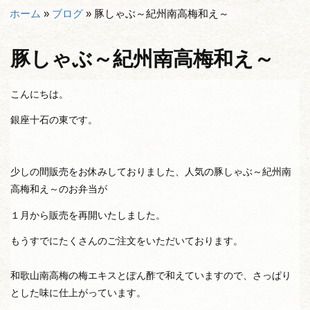
ホーム
»
ブログ
»
豚しゃぶ～紀州南高梅和え～
豚しゃぶ～紀州南高梅和え～
こんにちは。
銀座十石の東です。
少しの間販売をお休みしておりました、人気の豚しゃぶ～紀州南
高梅和え～のお弁当が
１月から販売を再開いたしました。
もうすでにたくさんのご注文をいただいております。
和歌山南高梅の梅エキスとぽん酢で和えていますので、さっぱり
とした味に仕上がっています。