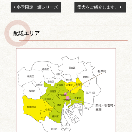
投
冬季限定 鰤シリーズ
愛犬をご紹介します。
稿
ナ
ビ
配送エリア
ゲ
ー
シ
ョ
ン