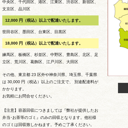
中央区、千代田区、港区、江東区、渋谷区、新宿区、
ン
文京区、品川区
12,000 円（税込）以上で配達いたします。
世田谷区、墨田区、台東区、目黒区
18,000 円（税込）以上で配達いたします。
練馬区、板橋区、杉並区、中野区、豊島区、北区、足
立区、荒川区、葛飾区、江戸川区、大田区
その他、東京都 23 区外や神奈川県、埼玉県、千葉県
は 30,000 円（税込）以上のご注文で、 別途配達料が
かかります。
お気軽にお問合せください。
価格から選ぶ
【注意】容器回収につきましては『弊社が提供したお
弁当･お茶等のゴミ』のみの回収となります。他社様
のゴミは回収致しかねます。予めご了承ください。