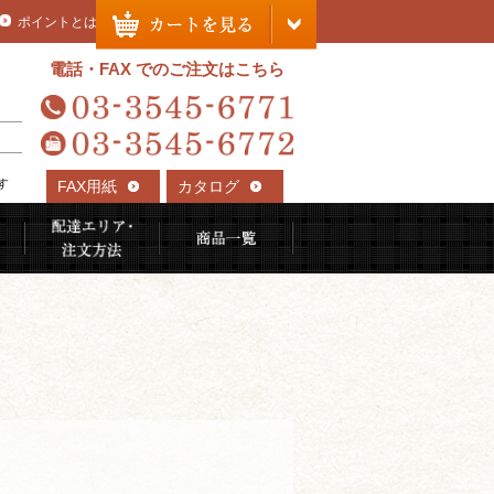
ポイントとは
電話・FAX でのご注文はこちら
す
FAX用紙
カタログ
れる理由
ご利用用途から選ぶ
配達エリア・注文方法
商品一覧