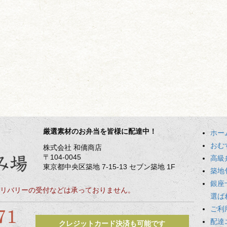
厳選素材のお弁当を皆様に配達中！
ホー
おむ
株式会社 和僑商店
〒104-0045
高級
東京都中央区築地 7-15-13 セブン築地 1F
築地
銀座
リバリーの受付などは承っておりません。
選ば
ご利
配達
クレジットカード決済も可能です