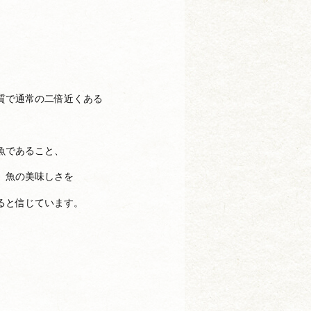
質で通常の二倍近くある
魚であること、
、魚の美味しさを
ると信じています。
。