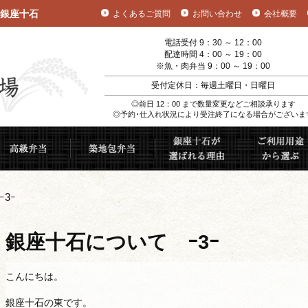
銀座十石
よくあるご質問
お問い合わせ
会社概要
電話受付 9：30 ～ 12：00
配達時間 4：00 ～ 19：00
※魚・肉弁当 9：00 ～ 19：00
受付定休日：毎週土曜日・日曜日
◎前日 12：00 まで数量変更などご相談承ります
◎予約･仕入れ状況により受注終了になる場合がございま
むすび
高級弁当
築地包弁当
銀座十石が選ば
3ｰ
銀座十石について ｰ3ｰ
こんにちは。
銀座十石の東です。