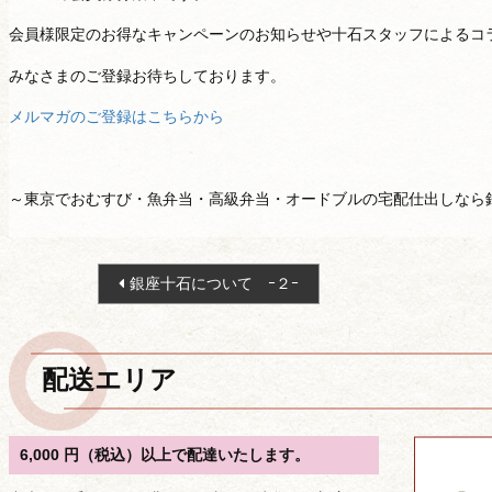
会員様限定のお得なキャンペーンのお知らせや十石スタッフによるコ
みなさまのご登録お待ちしております。
メルマガのご登録はこちらから
～東京でおむすび・魚弁当・高級弁当・オードブルの宅配仕出しなら
投
銀座十石について ｰ２ｰ
稿
ナ
ビ
配送エリア
ゲ
ー
シ
6,000 円（税込）以上で配達いたします。
ョ
種類から選ぶ