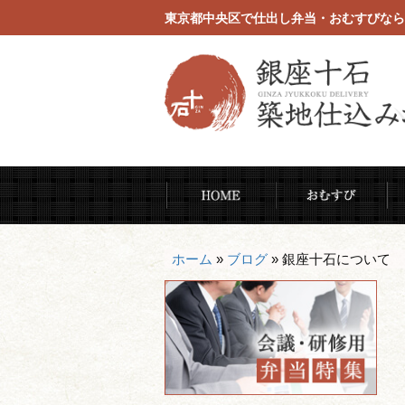
東京都中央区で仕出し弁当・おむすびなら
コ
HOME
お
ン
テ
ン
ホーム
»
ブログ
»
銀座十石について ｰ
ツ
へ
ス
キ
ッ
プ