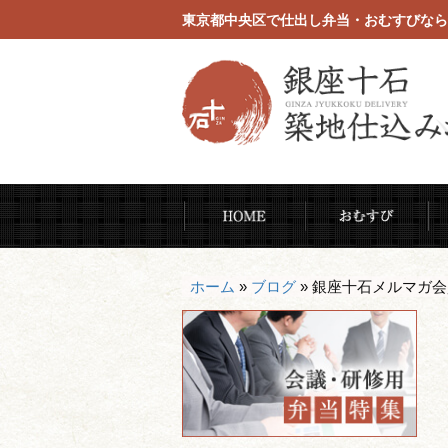
東京都中央区で仕出し弁当・おむすびなら
コ
HOME
お
ン
テ
ン
ホーム
»
ブログ
»
銀座十石メルマガ会
ツ
へ
ス
キ
ッ
プ