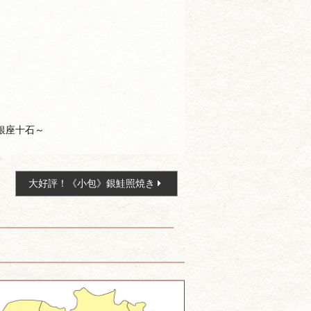
銀座十石～
大好評！《小包》銀鮭照焼き