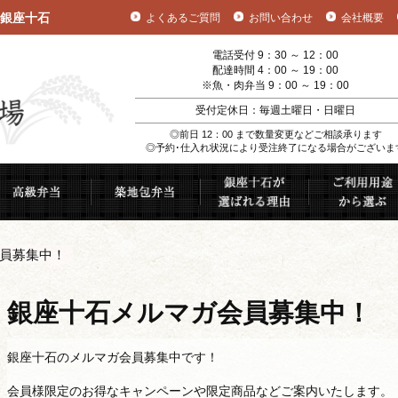
銀座十石
よくあるご質問
お問い合わせ
会社概要
電話受付 9：30 ～ 12：00
配達時間 4：00 ～ 19：00
※魚・肉弁当 9：00 ～ 19：00
受付定休日：毎週土曜日・日曜日
◎前日 12：00 まで数量変更などご相談承ります
◎予約･仕入れ状況により受注終了になる場合がございま
むすび
高級弁当
築地包弁当
銀座十石が選ば
員募集中！
銀座十石メルマガ会員募集中！
銀座十石のメルマガ会員募集中です！
会員様限定のお得なキャンペーンや限定商品などご案内いたします。