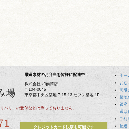
厳選素材のお弁当を皆様に配達中！
ホー
おむ
株式会社 和僑商店
〒104-0045
高級
東京都中央区築地 7-15-13 セブン築地 1F
築地
銀座
リバリーの受付などは承っておりません。
選ば
ご利
配達
クレジットカード決済も可能です