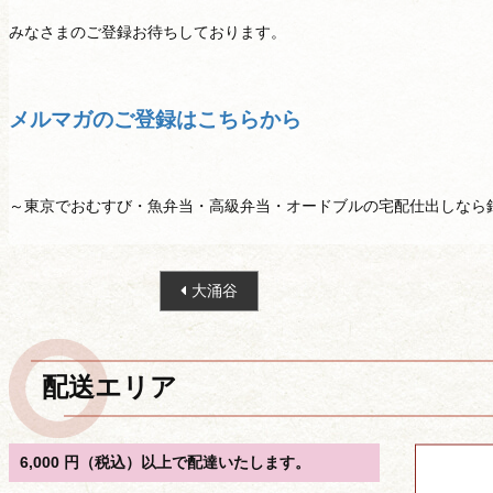
みなさまのご登録お待ちしております。
メルマガのご登録はこちらから
～東京でおむすび・魚弁当・高級弁当・オードブルの宅配仕出しなら
投
大涌谷
稿
ナ
ビ
配送エリア
ゲ
ー
シ
6,000 円（税込）以上で配達いたします。
ョ