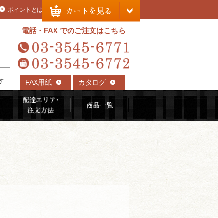
ポイントとは
電話・FAX でのご注文はこちら
す
FAX用紙
カタログ
れる理由
ご利用用途から選ぶ
配達エリア・注文方法
商品一覧