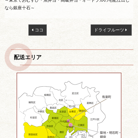
～東京でおむすび・魚弁当・高級弁当・オードブルの宅配仕出し
なら銀座十石～
投
ココ
ドライフルーツ
稿
ナ
ビ
配送エリア
ゲ
ー
シ
ョ
ン