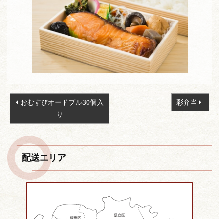
投
おむすびオードブル30個入
彩弁当
稿
り
ナ
ビ
ゲ
配送エリア
ー
シ
ョ
ン