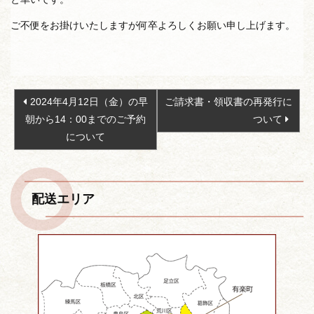
ご不便をお掛けいたしますが何卒よろしくお願い申し上げます。
投
2024年4月12日（金）の早
ご請求書・領収書の再発行に
稿
朝から14：00までのご予約
ついて
ナ
について
ビ
ゲ
ー
配送エリア
シ
ョ
ン