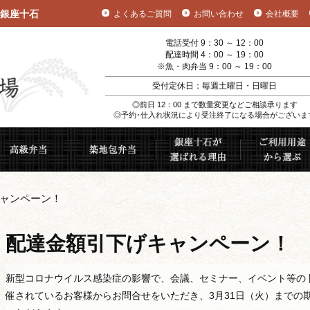
銀座十石
よくあるご質問
お問い合わせ
会社概要
電話受付 9：30 ～ 12：00
配達時間 4：00 ～ 19：00
※魚・肉弁当 9：00 ～ 19：00
受付定休日：毎週土曜日・日曜日
◎前日 12：00 まで数量変更などご相談承ります
◎予約･仕入れ状況により受注終了になる場合がございま
むすび
高級弁当
築地包弁当
銀座十石が選ば
ャンペーン！
配達金額引下げキャンペーン！
新型コロナウイルス感染症の影響で、会議、セミナー、イベント等の
催されているお客様からお問合せをいただき、3月31日（火）までの