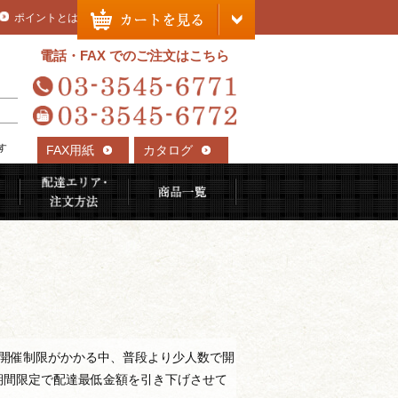
ポイントとは
電話・FAX でのご注文はこちら
す
FAX用紙
カタログ
れる理由
ご利用用途から選ぶ
配達エリア・注文方法
商品一覧
 開催制限がかかる中、普段より少人数で開
期間限定で配達最低金額を引き下げさせて