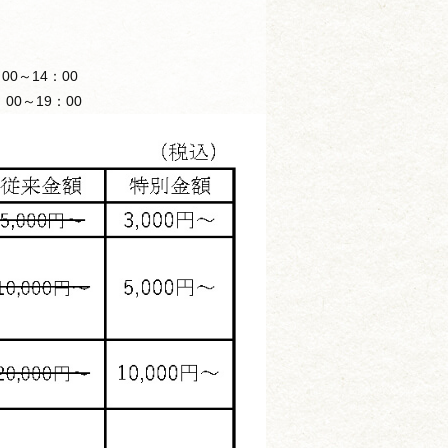
。
00～14：00
：00～19：00