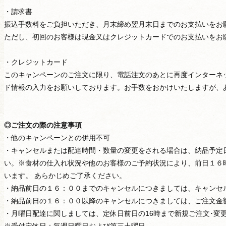
・請求書
振込手数料をご負担いただき、月末締め翌月末日までのお支払いをお
ただし、初回のお客様は現金又はクレジットカードでのお支払いをお
・クレジットカード
このキャンペーンのご注文に限り、電話注文のあとに再度インターネ
ド情報の入力をお願いしております。お手数をおかけいたしますが、
用途から選ぶ
◎ご注文の際の注意事項
・他のキャンペーンとの併用不可
・キャンセルまたは配達時間・数量の変更をされる場合は、納品予定
い。 ※食材の仕入れ状況や他のお客様のご予約状況により、前日１６
います。 あらかじめご了承ください。
・納品前日の１６：００までのキャンセルにつきましては、キャンセ
・納品前日の１６：００以降のキャンセルにつきましては、ご注文金
・月曜日配達に関しましては、定休日前日の16時まで新規ご注文･変