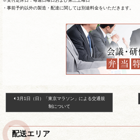
※受付定休日：毎週日曜日および第三土曜日
・事前予約以外の製造・配達に関しては別途料金をいただきます。
お知らせ
投
3月1日（日）「東京マラソン」による交通規
稿
制について
ナ
ビ
ゲ
配送エリア
料理長挨拶
ー