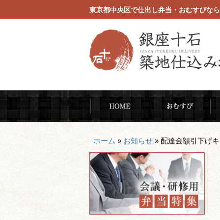
東京都中央区で仕出し弁当・おむすびなら
コ
HOME
お
ン
テ
ン
ホーム
»
お知らせ
»
配達金額引下げキ
ツ
へ
ス
キ
ッ
プ