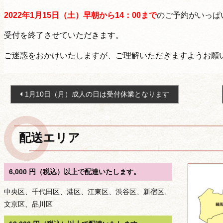
2022年1
月15日（土）早朝から14：00まで
のご予約がいっぱ
受付を終了させていただきます。
ご迷惑をおかけいたしますが、ご理解いただきますようお願
投
1月10日（月）成人の日は受付休業となります
稿
ナ
ビ
配送エリア
ゲ
ー
シ
6,000 円（税込）以上で配達いたします。
ョ
中央区、千代田区、港区、江東区、渋谷区、新宿区、
ン
文京区、品川区