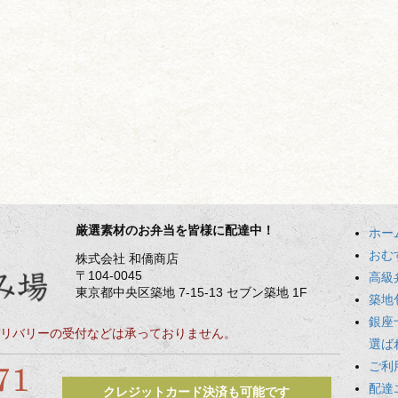
厳選素材のお弁当を皆様に配達中！
ホー
おむ
株式会社 和僑商店
〒104-0045
高級
東京都中央区築地 7-15-13 セブン築地 1F
築地
銀座
リバリーの受付などは承っておりません。
選ば
ご利
配達
クレジットカード決済も可能です