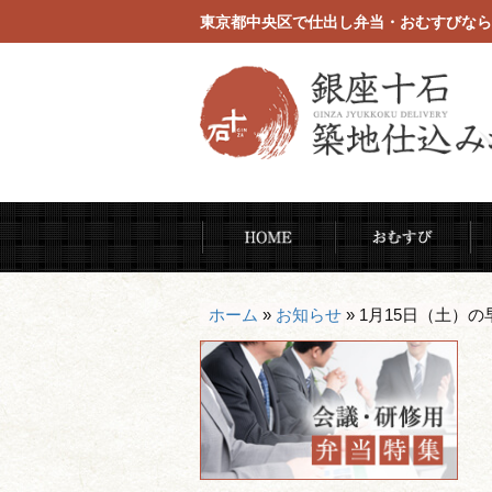
東京都中央区で仕出し弁当・おむすびなら
コ
HOME
お
ン
テ
ン
ホーム
»
お知らせ
»
1月15日（土）の
ツ
へ
ス
キ
ッ
プ