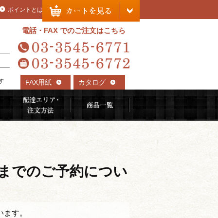
ポイントとは
電話・FAX でのご注文はこちら
す
FAX用紙
カタログ
れる理由
ご利用用途から選ぶ
配達エリア・注文方法
商品一覧
00までのご予約につい
います。