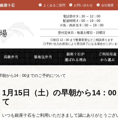
銀座十石
よくあるご質問
お問い合わせ
会社概要
電話受付 9：30 ～ 12：00
配達時間 4：00 ～ 19：00
※魚・肉弁当 9：00 ～ 19：00
受付定休日：毎週土曜日・日曜日
◎前日 12：00 まで数量変更などご相談承ります
◎予約･仕入れ状況により受注終了になる場合がございま
むすび
高級弁当
築地包弁当
銀座十石が選ば
早朝から14：00までのご予約について
1月15日（土）の早朝から14：
て
いつも銀座十石をご利用いただきまして誠にありがとうござ