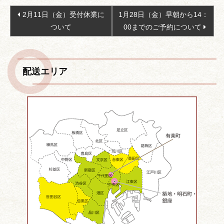
投
2月11日（金）受付休業に
1月28日（金）早朝から14：
稿
ついて
00までのご予約について
ナ
ビ
ゲ
配送エリア
ー
シ
ョ
ン