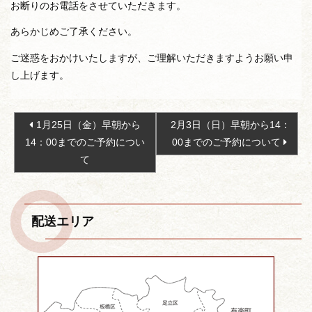
お断りのお電話をさせていただきます。
あらかじめご了承ください。
ご迷惑をおかけいたしますが、ご理解いただきますようお願い申
し上げます。
投
1月25日（金）早朝から
2月3日（日）早朝から14：
稿
14：00までのご予約につい
00までのご予約について
ナ
て
ビ
ゲ
ー
配送エリア
シ
ョ
ン