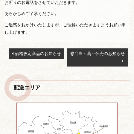
お断りのお電話をさせていただきます。
あらかじめご了承ください。
ご迷惑をおかけいたしますが、ご理解いただきますようお願い申
し上げます。
投
価格改定商品のお知らせ
彩弁当～葵～休売のお知らせ
稿
ナ
ビ
ゲ
配送エリア
ー
シ
ョ
ン