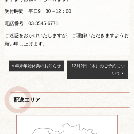
受付時間：平日9：30～12：00
電話番号：03-3545-6771
ご迷惑をおかけいたしますが、ご理解いただきますようお
願い申し上げます。
投
年末年始休業のお知らせ
12月2日（木）のご予約につ
稿
いて
ナ
ビ
ゲ
配送エリア
ー
シ
ョ
ン