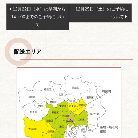
投
12月22日（水）の早朝から
12月25日（土）のご予約に
稿
14：00までのご予約につい
ついて
ナ
て
ビ
ゲ
ー
配送エリア
シ
ョ
ン