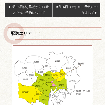
投
9月15日(木)早朝から14時
9月16日（金）のご予約につ
稿
までのご予約について
きまして
ナ
ビ
ゲ
配送エリア
ー
シ
ョ
ン