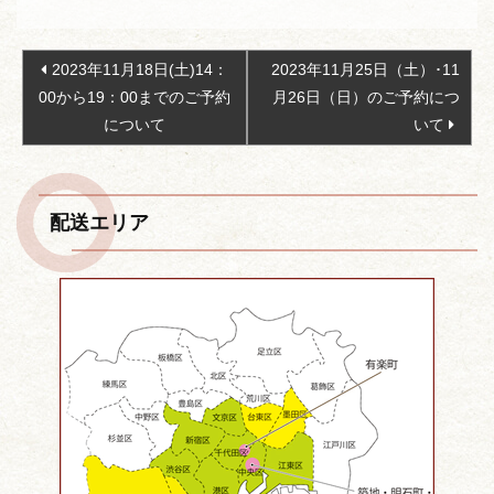
投
2023年11月18日(土)14：
2023年11月25日（土）･11
稿
00から19：00までのご予約
月26日（日）のご予約につ
ナ
について
いて
ビ
ゲ
ー
配送エリア
シ
ョ
ン