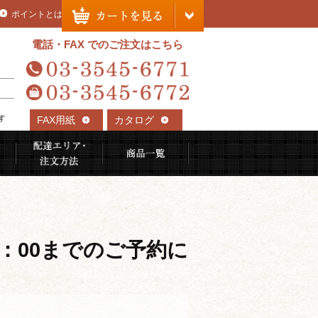
ポイントとは
電話・FAX でのご注文はこちら
す
FAX用紙
カタログ
れる理由
ご利用用途から選ぶ
配達エリア・注文方法
商品一覧
4：00までのご予約に