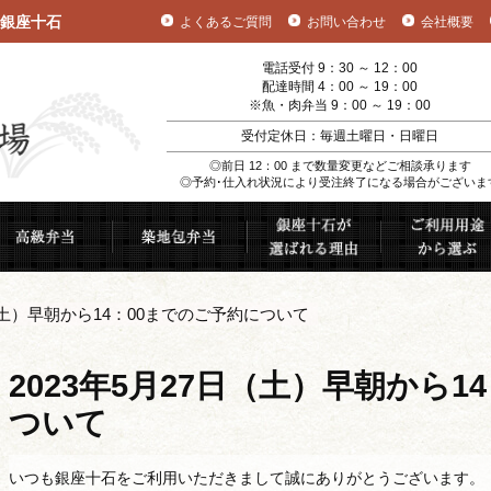
銀座十石
よくあるご質問
お問い合わせ
会社概要
電話受付 9：30 ～ 12：00
配達時間 4：00 ～ 19：00
※魚・肉弁当 9：00 ～ 19：00
受付定休日：毎週土曜日・日曜日
◎前日 12：00 まで数量変更などご相談承ります
◎予約･仕入れ状況により受注終了になる場合がございま
むすび
高級弁当
築地包弁当
銀座十石が選ば
日（土）早朝から14：00までのご予約について
2023年5月27日（土）早朝から1
ついて
いつも銀座十石をご利用いただきまして誠にありがとうございます。