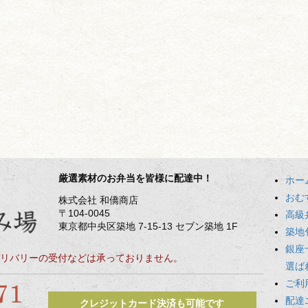
厳選素材のお弁当を皆様に配達中！
ホー
おむ
株式会社 和僑商店
〒104-0045
高級
東京都中央区築地 7-15-13 セブン築地 1F
築地
銀座
リバリーの受付などは承っておりません。
選ば
ご利
配達
クレジットカード決済も可能です