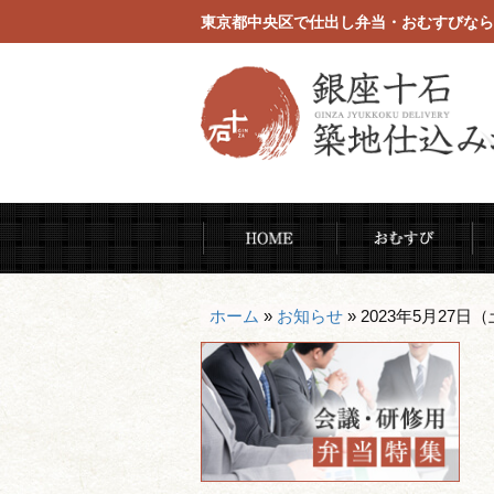
東京都中央区で仕出し弁当・おむすびなら
コ
HOME
お
ン
テ
ン
ホーム
»
お知らせ
»
2023年5月27
ツ
へ
ス
キ
ッ
プ