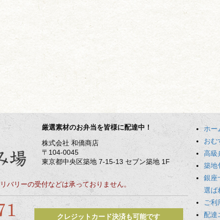
厳選素材のお弁当を皆様に配達中！
ホー
おむ
株式会社 和僑商店
〒104-0045
高級
東京都中央区築地 7-15-13 セブン築地 1F
築地
銀座
リバリーの受付などは承っておりません。
選ば
ご利
配達
クレジットカード決済も可能です