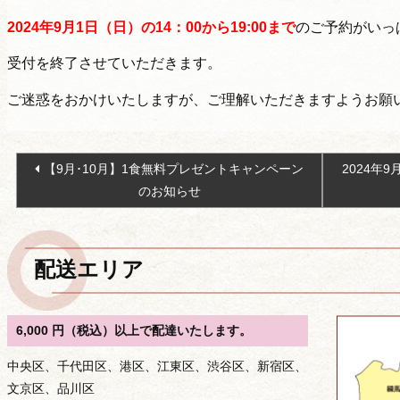
2024年9
月1日（日）の14：00から19:00まで
のご予約がいっ
受付を終了させていただきます。
ご迷惑をおかけいたしますが、ご理解いただきますようお願
投
【9月･10月】1食無料プレゼントキャンペーン
2024年
稿
のお知らせ
ナ
ビ
ゲ
配送エリア
ー
シ
ョ
6,000 円（税込）以上で配達いたします。
ン
中央区、千代田区、港区、江東区、渋谷区、新宿区、
文京区、品川区