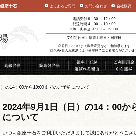
銀座十石
よくあるご質問
お問い合わせ
会社概要
電話受付 9：30 ～ 12：00
配達時間 4：00 ～ 19：00
※魚・肉弁当 9：00 ～ 19：00
受付定休日：毎週土曜日・日曜日
◎前日 12：00 まで数量変更などご相談承ります
◎予約･仕入れ状況により受注終了になる場合がございま
むすび
高級弁当
築地包弁当
銀座十石が選ば
日）の14：00から19:00までのご予約について
2024年9月1日（日）の14：00か
について
いつも銀座十石をご利用いただきまして誠にありがとうござ