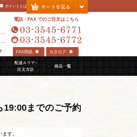
ポイントとは
電話・FAX でのご注文はこちら
す
FAX用紙
カタログ
れる理由
ご利用用途から選ぶ
配達エリア・注文方法
商品一覧
ら19:00までのご予約
います。