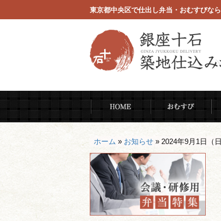
東京都中央区で仕出し弁当・おむすびなら
コ
HOME
お
ン
テ
ン
ホーム
»
お知らせ
»
2024年9月1日（
ツ
へ
ス
キ
ッ
プ