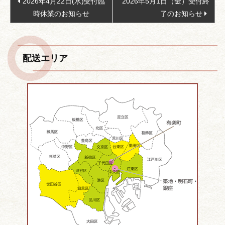
2026年4月22日(水)受付臨
2026年5月1日（金）受付終
稿
時休業のお知らせ
了のお知らせ
ナ
ビ
ゲ
配送エリア
ー
シ
ョ
ン