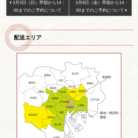
3月3日（日）早朝から14：
3月8日（金）早朝から14：
稿
00までのご予約について
00までのご予約について
ナ
ビ
ゲ
配送エリア
ー
シ
ョ
ン