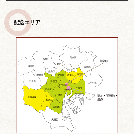
ナ
ビ
ゲ
配送エリア
ー
シ
ョ
ン