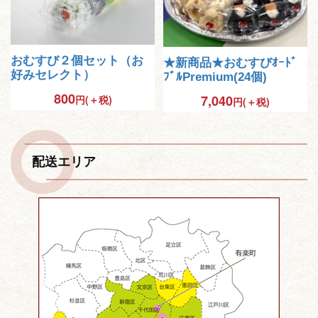
おむすび２個セット（お
★新商品★おむすびｵｰﾄﾞ
好みセレクト）
ﾌﾞﾙPremium(24個)
800
7,040
円(＋税)
円(＋税)
配送エリア