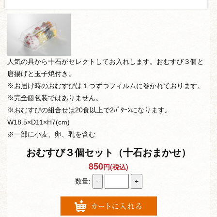
人気の具から十石がセレクトしてお入れします。おむすび３個と
唐揚げと玉子焼付き。
※お届け時のおむすびは１つずつフィルムに巻かれております。
※完全個包装ではありません。
※おむすびの組合せは20食以上で2ﾊﾟﾀｰﾝになります。
W18.5×D11×H7(cm)
※一部に小麦、卵、乳を含む
おむすび３個セット（十石おまかせ）
850
円(税込)
数量:
-
+