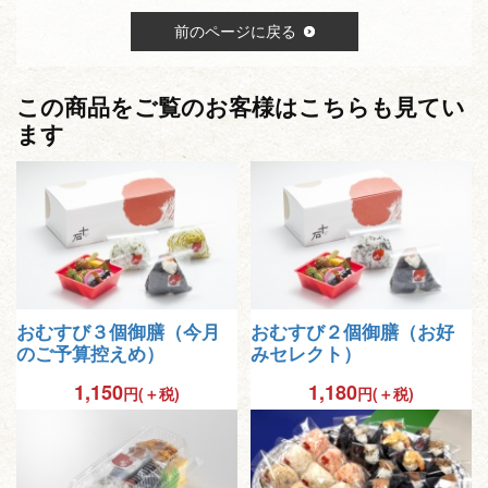
前のページに戻る
この商品をご覧のお客様はこちらも見てい
ます
おむすび３個御膳（今月
おむすび２個御膳（お好
のご予算控えめ）
みセレクト）
1,150
1,180
円(＋税)
円(＋税)