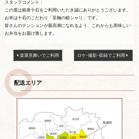
スタッフコメント：
この度は銀座十石をご利用いただき誠にありがとうございます。
お米は十石のこだわり「至極の銀シャリ」です。
皆さんのテンションが最高潮になれるよう、これからも美味しい
お弁当をお届け致します。
投
楽屋見舞いでご利用
ロケ･撮影･収録でご利用
稿
ナ
ビ
配送エリア
ゲ
ー
シ
ョ
ン