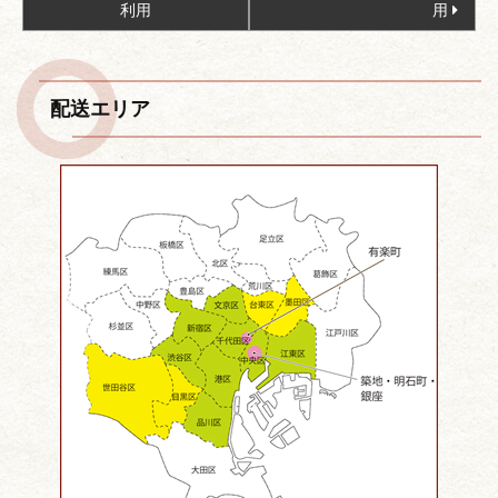
稿
利用
用
ナ
ビ
ゲ
配送エリア
ー
シ
ョ
ン